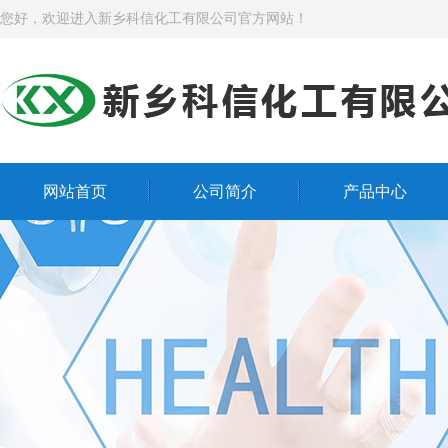
您好，欢迎进入新乡科信化工有限公司官方网站！
网站首页
公司简介
产品中心