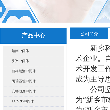
公司简介
产品中心
新乡科信
培南中间体
术企业。自
头孢中间体
术开发工
替格瑞洛中间体
成为主导
阿瑞匹坦中间体
公司坚持
凡德他尼中间体
为“新乡市
LCZ696中间体