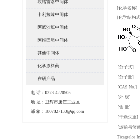
坎格雷洛中间体
[化学名称] 2
卡利拉嗪中间体
[化学结构式
阿哌沙班中间体
阿维巴坦中间体
其他中间体
化学原料药
[分子式]
[分子量]
在研产品
[CAS No.]
电 话：0373-4220505
[外 观]
地 址：卫辉市唐庄工业区
[含 量]
邮 箱：1807827130@qq.com
[干燥失重]
[运输与储藏
Ticagrelor I