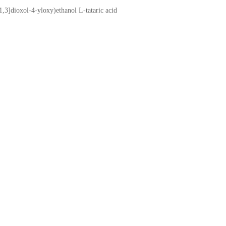
3]dioxol-4-yloxy)ethanol L-tataric acid