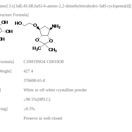
me] 2-((3aR,4S,6R,6aS)-6-amino-2,2-dimethyltetrahydro-3aH-cyclopenta[d][1,
ructure Formula]
Formula]
C10H19NO4·C6H10O8
Weight]
427.4
376608-65-0
]
White or off-white crystalline powder
≥98.5%(HPLC)
ying]
≤0.5%
Preserve in well-closed