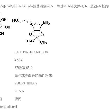
-[[(3aR,4S,6R,6aS)-6-氨基四氢-2,2-二甲基-4H-环戊并-1,3-二恶茂-4-基
]
C10H19NO4·C6H10O8
427.4
376608-65-0
白色或类白色结晶性粉末
≥98.5%(HPLC)
≤0.5%
]
密闭
ntermediateⅢ