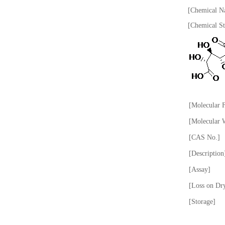
[Chemical Na
[Chemical St
[Molecular 
[Molecular 
[CAS No.]
[Description
[Assay]
[Loss on Dr
[Storage]