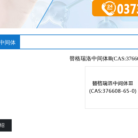
中间体
替格瑞洛中间体Ⅲ(CAS:376608
绍