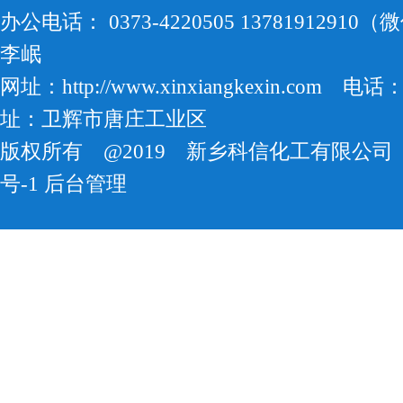
办公电话： 0373-4220505 137819129
李岷
网址：http://www.xinxiangkexin.com 电话
址：卫辉市唐庄工业区
版权所有 @2019 新乡科信化工有限公司
号-1
后台管理