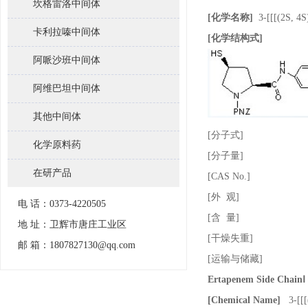
坎格雷洛中间体
[化学名称]
3-[[[(2S
卡利拉嗪中间体
[化学结构式]
阿哌沙班中间体
阿维巴坦中间体
其他中间体
[分子式]
化学原料药
[分子量]
在研产品
[CAS No.]
[外 观]
电 话：0373-4220505
[含 量]
地 址：卫辉市唐庄工业区
[干燥失重]
邮 箱：1807827130@qq.com
[运输与储藏]
Ertapenem Side ChainⅠ
[Chemical Name]
3-[[[(